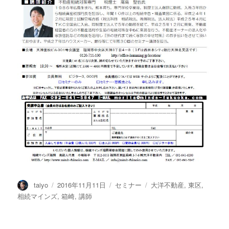
投
taiyo
投
2016年11月11日
カ
セミナー
タ
大洋不動産
,
東区
,
稿
稿
テ
グ
相続マインズ
,
箱崎
,
講師
者
日:
ゴ
リ
ー