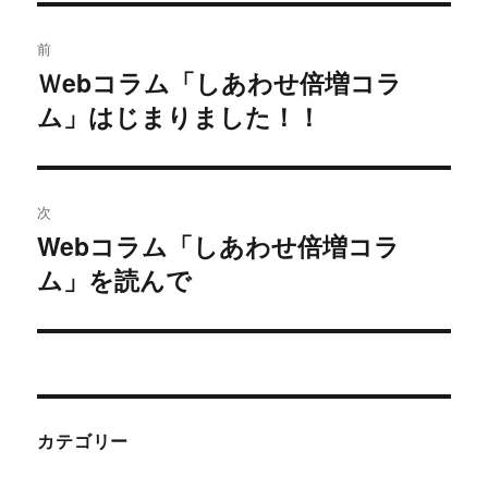
投
前
稿
Ｗebコラム「しあわせ倍増コラ
過
ム」はじまりました！！
去
ナ
の
ビ
投
稿:
ゲ
次
Webコラム「しあわせ倍増コラ
次
ー
ム」を読んで
の
シ
投
稿:
ョ
ン
カテゴリー