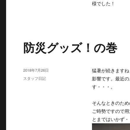
様でした！
防災グッズ！の巻
投
2018年7月26日
猛暑が続きますね
稿
カ
スタッフ日記
影響です。最近の
日:
テ
す・・・。
ゴ
リ
ー
そんなときのため
ご時勢ですので用
とまではいかず・