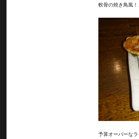
軟骨の焼き鳥風！
予算オーバーなラ