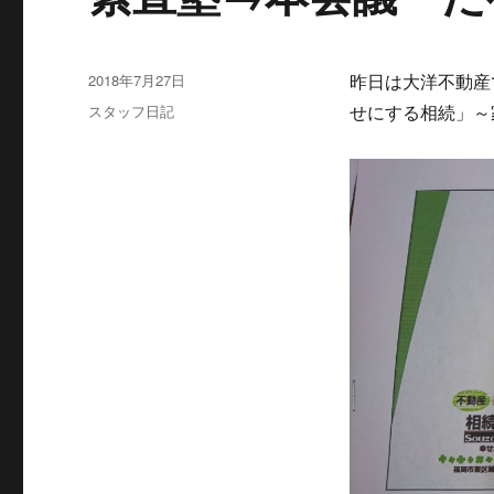
投
2018年7月27日
昨日は大洋不動産
稿
カ
スタッフ日記
せにする相続」～
日:
テ
ゴ
リ
ー