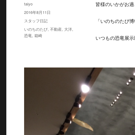
投
taiyo
皆様のいかがお過
稿
投
2016年8月11日
者
稿
カ
スタッフ日記
「いのちのたび博
日:
テ
タ
いのちのたび
,
不動産
,
大洋
,
ゴ
グ
恐竜
,
箱崎
いつもの恐竜展示
リ
ー