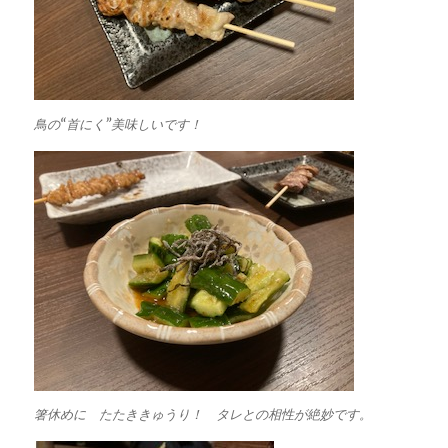
鳥の“首にく”美味しいです！
箸休めに たたききゅうり！ タレとの相性が絶妙です。