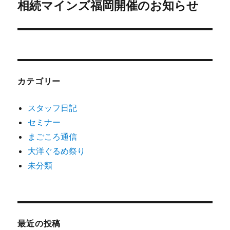
相続マインズ福岡開催のお知らせ
次
ー
の
シ
投
稿:
ョ
ン
カテゴリー
スタッフ日記
セミナー
まごころ通信
大洋ぐるめ祭り
未分類
最近の投稿