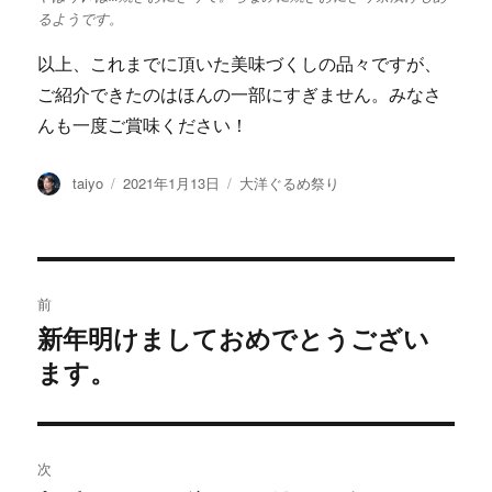
るようです。
以上、これまでに頂いた美味づくしの品々ですが、
ご紹介できたのはほんの一部にすぎません。みなさ
んも一度ご賞味ください！
投
taiyo
投
2021年1月13日
カ
大洋ぐるめ祭り
稿
稿
テ
者
日:
ゴ
リ
ー
投
前
稿
新年明けましておめでとうござい
過
ます。
去
ナ
の
ビ
投
稿:
ゲ
次