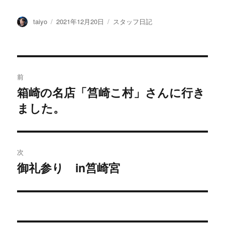
投
taiyo
投
2021年12月20日
カ
スタッフ日記
稿
稿
テ
者
日:
ゴ
リ
ー
投
前
稿
箱崎の名店「筥崎こ村」さんに行き
過
ました。
去
ナ
の
ビ
投
稿:
ゲ
次
御礼参り in筥崎宮
次
ー
の
シ
投
稿:
ョ